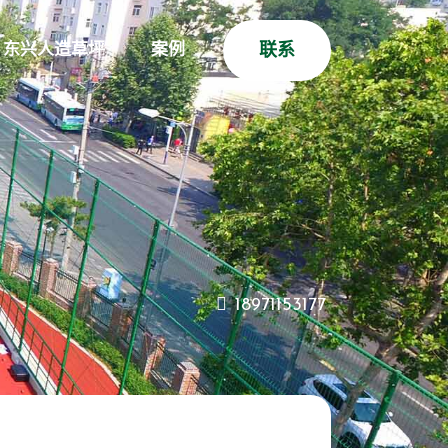
东兴人造草坪
案例
联系
18971153177