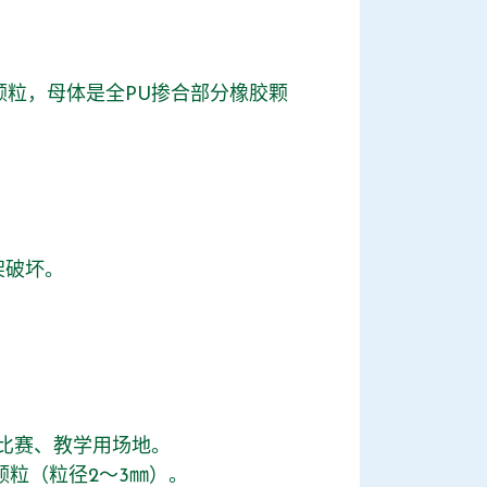
颗粒，母体是全PU掺合部分橡胶颗
架破坏。
比赛、教学用场地。
粒（粒径2～3㎜）。